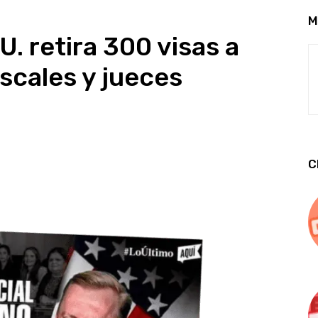
M
. retira 300 visas a
scales y jueces
C