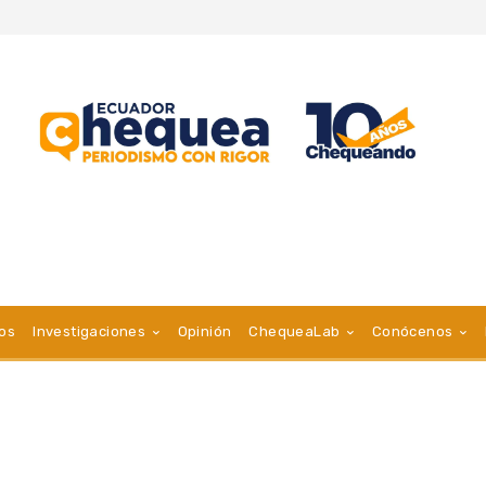
vos
Investigaciones
Opinión
ChequeaLab
Conócenos