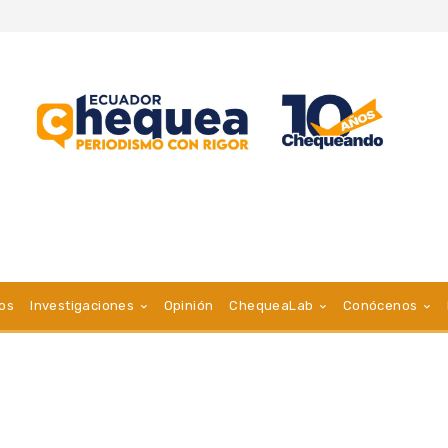
vos
Investigaciones
Opinión
ChequeaLab
Conócenos