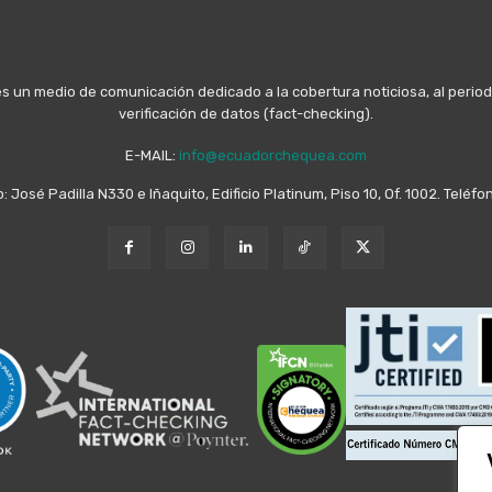
n medio de comunicación dedicado a la cobertura noticiosa, al periodis
verificación de datos (fact-checking).
E-MAIL:
info@ecuadorchequea.com
o: José Padilla N330 e Iñaquito, Edificio Platinum, Piso 10, Of. 1002. Telé