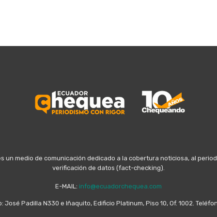
n medio de comunicación dedicado a la cobertura noticiosa, al periodis
verificación de datos (fact-checking).
E-MAIL:
info@ecuadorchequea.com
o: José Padilla N330 e Iñaquito, Edificio Platinum, Piso 10, Of. 1002. Telé