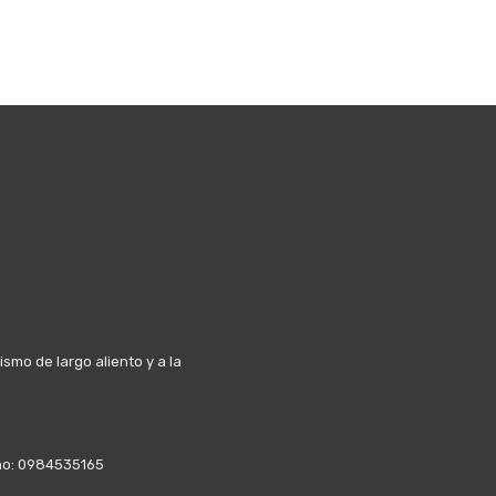
mo de largo aliento y a la
fono: 0984535165