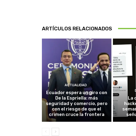
ARTÍCULOS RELACIONADOS
ACTUALIDAD
Ecuador espera un giro con
De la Espriella: más
La 
seguridad y comercio, pero
hack
con el riesgo de que el
seman
crimen cruce la frontera
señu