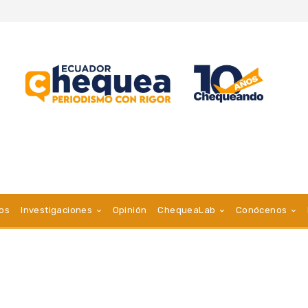
vos
Investigaciones
Opinión
ChequeaLab
Conócenos