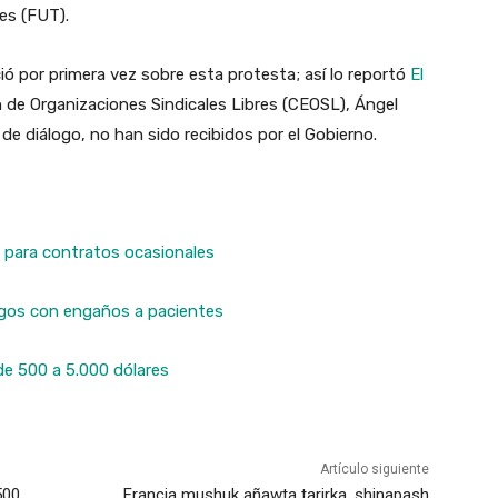
res (FUT).
ió por primera vez sobre esta protesta; así lo reportó
El
n de Organizaciones Sindicales Libres (CEOSL), Ángel
de diálogo, no han sido recibidos por el Gobierno.
ca para contratos ocasionales
logos con engaños a pacientes
e 500 a 5.000 dólares
Artículo siguiente
500
Francia mushuk añawta tarirka, shinapash