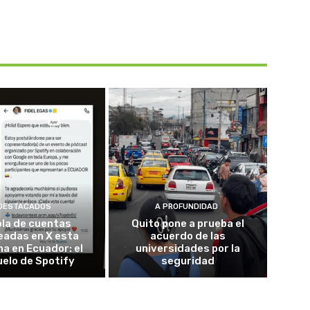
DESTACADOS
A PROFUNDIDAD
ola de cuentas
Quito pone a prueba el
eadas en X esta
acuerdo de las
a en Ecuador: el
universidades por la
elo de Spotify
seguridad