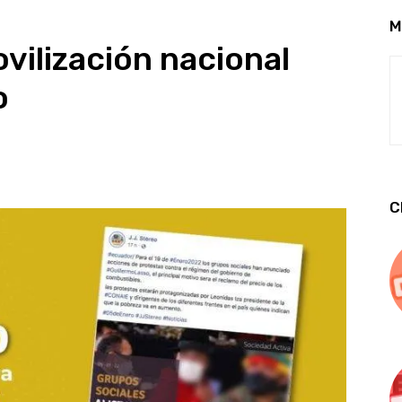
M
vilización nacional
o
C