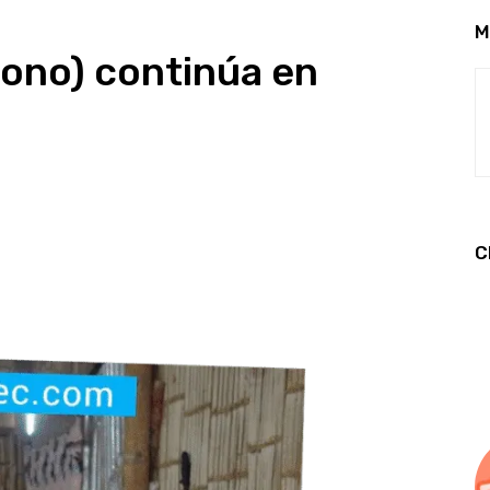
M
bono) continúa en
C