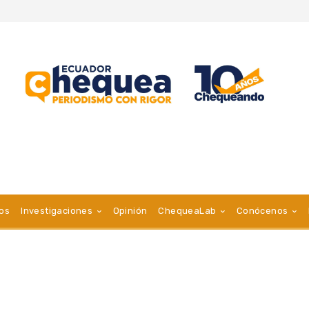
vos
Investigaciones
Opinión
ChequeaLab
Conócenos