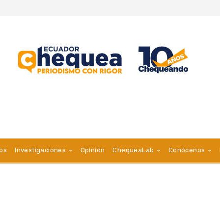
vos
Investigaciones
Opinión
ChequeaLab
Conócenos