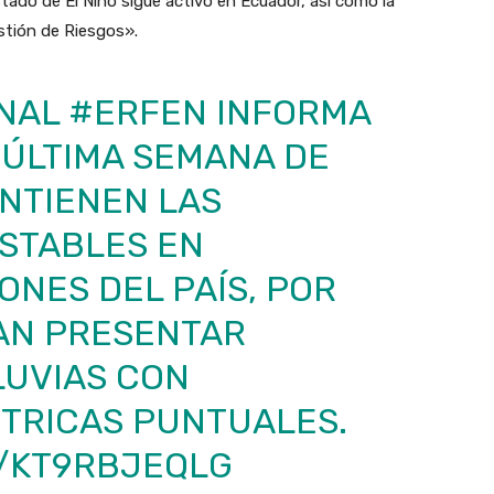
estado de El Niño sigue activo en Ecuador, así como la
estión de Riesgos».
ONAL
#ERFEN
INFORMA
 ÚLTIMA SEMANA DE
NTIENEN LAS
ESTABLES EN
ONES DEL PAÍS, POR
ÍAN PRESENTAR
LUVIAS
CON
TRICAS PUNTUALES.
M/KT9RBJEQLG