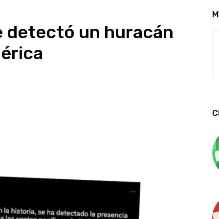
M
e detectó un huracán
érica
C