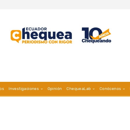
vos
Investigaciones
Opinión
ChequeaLab
Conócenos