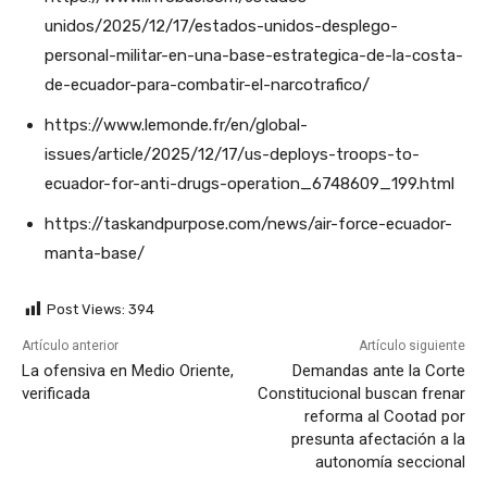
unidos/2025/12/17/estados-unidos-desplego-
personal-militar-en-una-base-estrategica-de-la-costa-
de-ecuador-para-combatir-el-narcotrafico/
https://www.lemonde.fr/en/global-
issues/article/2025/12/17/us-deploys-troops-to-
ecuador-for-anti-drugs-operation_6748609_199.html
https://taskandpurpose.com/news/air-force-ecuador-
manta-base/
Post Views:
394
Artículo anterior
Artículo siguiente
La ofensiva en Medio Oriente,
Demandas ante la Corte
verificada
Constitucional buscan frenar
reforma al Cootad por
presunta afectación a la
autonomía seccional