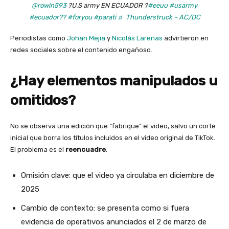
@rowin593
?U.S army EN ECUADOR ?
#eeuu
#usarmy
#ecuador??
#foryou
#parati
♬ Thunderstruck – AC/DC
Periodistas como
Johan Mejia
y
Nicolás Larenas
advirtieron en
redes sociales sobre el contenido engañoso.
¿Hay elementos manipulados u
omitidos?
No se observa una edición que “fabrique” el video, salvo un corte
inicial que borra los títulos incluidos en el video original de TikTok.
El problema es el
reencuadre
:
Omisión clave: que el video ya circulaba en diciembre de
2025
Cambio de contexto: se presenta como si fuera
evidencia de operativos anunciados el 2 de marzo de