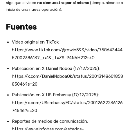
algo que el video
no demuestra por sí mismo
(tiempo, alcance o
inicio de una nueva operación).
Fuentes
Video original en TikTok:
https://www.tiktok.com/@rowin593/video/758643444
5700238613?_r=1&_t=ZS-94N6H212skO
Publicación en X Daniel Noboa (17/12/2025):
https://x.com/DanielNoboaOk/status/20013148601858
83046?s=20
Publicación en X US Embassy (17/12/2025):
https://x.com/USembassyEC/status/20012622236126
74546?s=20
Reportes de medios de comunicación:
https://www.infobae.com/estados-