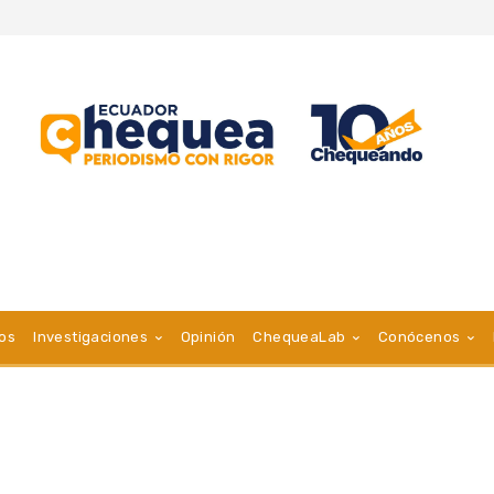
vos
Investigaciones
Opinión
ChequeaLab
Conócenos