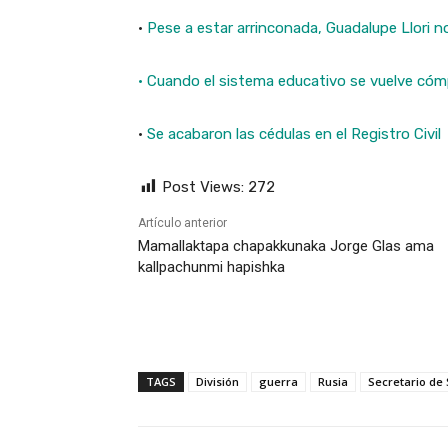
·
Pese a estar arrinconada, Guadalupe Llori n
· Cuando el sistema educativo se vuelve cómp
·
Se acabaron las cédulas en el Registro Civil
Post Views:
272
Artículo anterior
Mamallaktapa chapakkunaka Jorge Glas ama
kallpachunmi hapishka
TAGS
División
guerra
Rusia
Secretario de