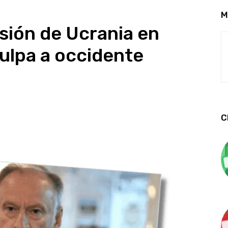
M
isión de Ucrania en
culpa a occidente
C