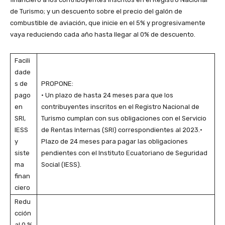
de Turismo; y un descuento sobre el precio del galón de
combustible de aviación, que inicie en el 5% y progresivamente
vaya reduciendo cada año hasta llegar al 0% de descuento.
Facili
dade
s de
PROPONE:
pago
• Un plazo de hasta 24 meses para que los
en
contribuyentes inscritos en el Registro Nacional de
SRI,
Turismo cumplan con sus obligaciones con el Servicio
IESS
de Rentas Internas (SRI) correspondientes al 2023.•
y
Plazo de 24 meses para pagar las obligaciones
siste
pendientes con el Instituto Ecuatoriano de Seguridad
ma
Social (IESS).
finan
ciero
Redu
cción
al 0 %