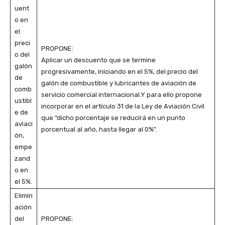
uent
o en
el
preci
PROPONE:
o del
Aplicar un descuento que se termine
galón
progresivamente, iniciando en el 5%, del precio del
de
galón de combustible y lubricantes de aviación de
comb
servicio comercial internacional.Y para ello propone
ustibl
incorporar en el artículo 31 de la Ley de Aviación Civil
e de
que “dicho porcentaje se reducirá en un punto
aviaci
porcentual al año, hasta llegar al 0%”.
ón,
empe
zand
o en
el 5%.
Elimin
ación
del
PROPONE: