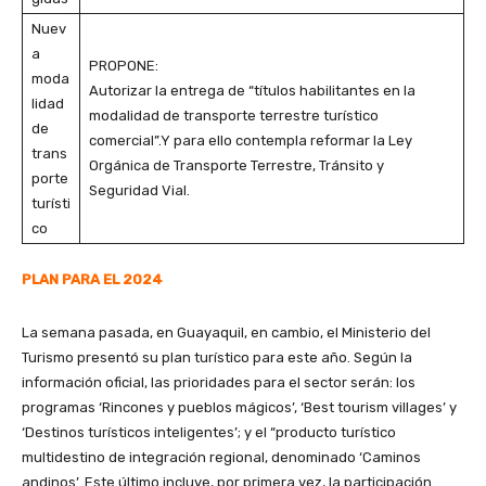
Nuev
a
PROPONE:
moda
Autorizar la entrega de “títulos habilitantes en la
lidad
modalidad de transporte terrestre turístico
de
comercial”.Y para ello contempla reformar la Ley
trans
Orgánica de Transporte Terrestre, Tránsito y
porte
Seguridad Vial.
turísti
co
PLAN PARA EL 2024
La semana pasada, en Guayaquil, en cambio, el Ministerio del
Turismo presentó su plan turístico para este año. Según la
información oficial, las prioridades para el sector serán: los
programas ‘Rincones y pueblos mágicos’, ‘Best tourism villages’ y
‘Destinos turísticos inteligentes’; y el “producto turístico
multidestino de integración regional, denominado ‘Caminos
andinos’. Este último incluye, por primera vez, la participación