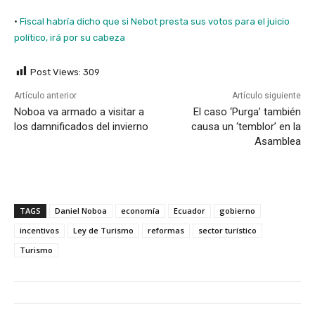
·
Fiscal habría dicho que si Nebot presta sus votos para el juicio
político, irá por su cabeza
Post Views:
309
Artículo anterior
Artículo siguiente
Noboa va armado a visitar a
El caso ‘Purga’ también
los damnificados del invierno
causa un ‘temblor’ en la
Asamblea
TAGS
Daniel Noboa
economía
Ecuador
gobierno
incentivos
Ley de Turismo
reformas
sector turístico
Turismo