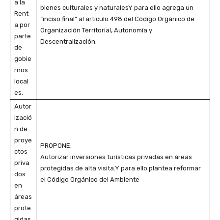
a la
bienes culturales y naturalesY para ello agrega un
Rent
“inciso final” al artículo 498 del Código Orgánico de
a por
Organización Territorial, Autonomía y
parte
Descentralización.
de
gobie
rnos
local
es.
Autor
izació
n de
proye
PROPONE:
ctos
Autorizar inversiones turísticas privadas en áreas
priva
protegidas de alta visita.Y para ello plantea reformar
dos
el Código Orgánico del Ambiente
en
áreas
prote
gidas