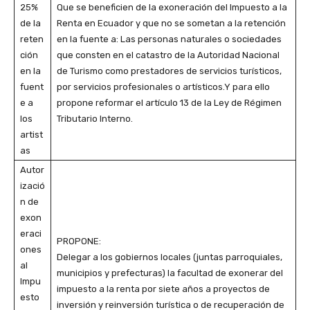
25%
Que se beneficien de la exoneración del Impuesto a la
de la
Renta en Ecuador y que no se sometan a la retención
reten
en la fuente a: Las personas naturales o sociedades
ción
que consten en el catastro de la Autoridad Nacional
en la
de Turismo como prestadores de servicios turísticos,
fuent
por servicios profesionales o artísticos.Y para ello
e a
propone reformar el artículo 13 de la Ley de Régimen
los
Tributario Interno.
artist
as
Autor
izació
n de
exon
eraci
PROPONE:
ones
Delegar a los gobiernos locales (juntas parroquiales,
al
municipios y prefecturas) la facultad de exonerar del
Impu
impuesto a la renta por siete años a proyectos de
esto
inversión y reinversión turística o de recuperación de