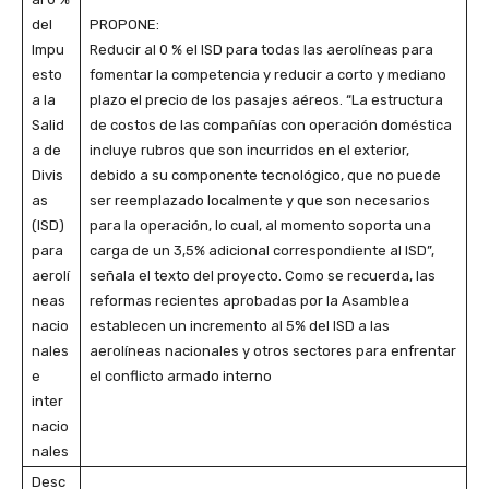
del
PROPONE:
Impu
Reducir al 0 % el ISD para todas las aerolíneas para
esto
fomentar la competencia y reducir a corto y mediano
a la
plazo el precio de los pasajes aéreos. “La estructura
Salid
de costos de las compañías con operación doméstica
a de
incluye rubros que son incurridos en el exterior,
Divis
debido a su componente tecnológico, que no puede
as
ser reemplazado localmente y que son necesarios
(ISD)
para la operación, lo cual, al momento soporta una
para
carga de un 3,5% adicional correspondiente al ISD”,
aerolí
señala el texto del proyecto. Como se recuerda, las
neas
reformas recientes aprobadas por la Asamblea
nacio
establecen un incremento al 5% del ISD a las
nales
aerolíneas nacionales y otros sectores para enfrentar
e
el conflicto armado interno
inter
nacio
nales
Desc