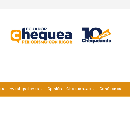
vos
Investigaciones
Opinión
ChequeaLab
Conócenos