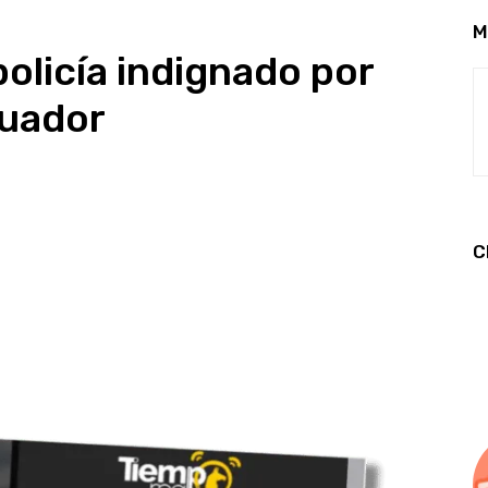
M
 policía indignado por
cuador
C