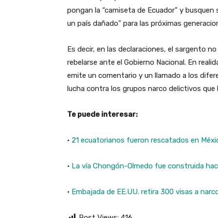
pongan la “camiseta de Ecuador” y busquen so
un país dañado” para las próximas generacio
Es decir, en las declaraciones, el sargento 
rebelarse ante el Gobierno Nacional. En realida
emite un comentario y un llamado a los dife
lucha contra los grupos narco delictivos que
Te puede interesar:
·
21 ecuatorianos fueron rescatados en Méxi
·
La vía Chongón-Olmedo fue construida hace
·
Embajada de EE.UU. retira 300 visas a narco
Post Views:
416