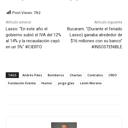
Post Views:
782
Artículo anterior
Artículo siguiente
Lasso: “En este año el
Bucaram: “(Durante el feriado
gobierno subió el IVA del 12%
Lasso) ganaba alrededor de
al 14% y la recaudación cayó
$16 millones con su banco”
en un 5%” #CIERTO
#INSOSTENIBLE
TAGS
Andrés Páez
Bomberos
Charlas
Contratos
CREO
Fundación Eventa
Humor
jorge glas
Lenín Moreno