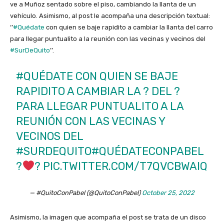
ve a Muñoz sentado sobre el piso, cambiando la llanta de un
vehículo. Asimismo, al post le acompaña una descripción textual:
‘’
#Quédate
con quien se baje rapidito a cambiar la llanta del carro
para llegar puntualito a la reunión con las vecinas y vecinos del
#SurDeQuito
’’.
#QUÉDATE
CON QUIEN SE BAJE
RAPIDITO A CAMBIAR LA ? DEL ?
PARA LLEGAR PUNTUALITO A LA
REUNIÓN CON LAS VECINAS Y
VECINOS DEL
#SURDEQUITO
#QUÉDATECONPABEL
?
?
PIC.TWITTER.COM/T7QVCBWAIQ
— #QuitoConPabel (@QuitoConPabel)
October 25, 2022
Asimismo, la imagen que acompaña el post se trata de un disco