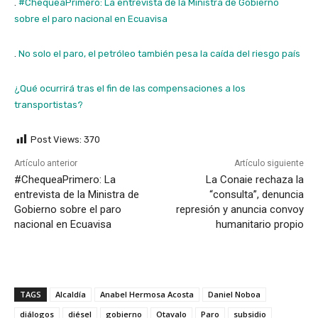
.
#ChequeaPrimero: La entrevista de la Ministra de Gobierno
sobre el paro nacional en Ecuavisa
.
No solo el paro, el petróleo también pesa la caída del riesgo país
¿Qué ocurrirá tras el fin de las compensaciones a los
transportistas?
Post Views:
370
Artículo anterior
Artículo siguiente
#ChequeaPrimero: La
La Conaie rechaza la
entrevista de la Ministra de
“consulta”, denuncia
Gobierno sobre el paro
represión y anuncia convoy
nacional en Ecuavisa
humanitario propio
TAGS
Alcaldía
Anabel Hermosa Acosta
Daniel Noboa
diálogos
diésel
gobierno
Otavalo
Paro
subsidio