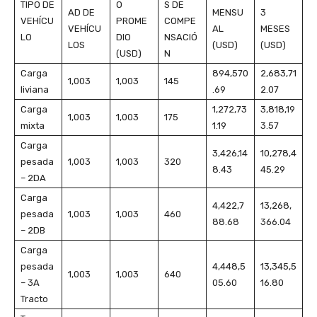
TIPO DE
O
S DE
AD DE
MENSU
3
VEHÍCU
PROME
COMPE
VEHÍCU
AL
MESES
LO
DIO
NSACIÓ
LOS
(USD)
(USD)
(USD)
N
Carga
894,570
2,683,71
1,003
1,003
145
liviana
.69
2.07
Carga
1,272,73
3,818,19
1,003
1,003
175
mixta
1.19
3.57
Carga
3,426,14
10,278,4
pesada
1,003
1,003
320
8.43
45.29
– 2DA
Carga
4,422,7
13,268,
pesada
1,003
1,003
460
88.68
366.04
– 2DB
Carga
pesada
4,448,5
13,345,5
1,003
1,003
640
– 3A
05.60
16.80
Tracto