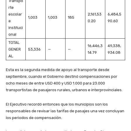
Transpo
rte
escolar
2,161,53
6,484,5
1,003
1,003
185
e
0.20
90.60
instituci
onal
TOTAL
16,446,3
49,338,
GENER
53,336
—
—
14.79
934.08
AL
Esta es la segunda medida de apoyo al transporte desde
septiembre, cuando el Gobierno destinó compensaciones por
ocho meses de entre USD 400 y USD 1.000 para 23.000
transportistas de pasajeros rurales, urbanos e interprovinciales.
El Ejecutivo recordó entonces que los municipios son los
responsables de revisar las tarifas de pasajes una vez concluyan
los periodos de compensación.