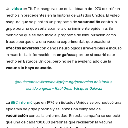
Un
video
en Tik Tok asegura que en la década de 1970 ocurrió un
hecho sin precedentes en la historia de Estados Unidos. El video
asegura que se planteó un programa de
vacunación
contra la
gripe porcina que señalaban era una inminente epidemia. Se
menciona que se denunció el programa de inmunización como
fraude porque era una vacuna experimental, que ocasionó
efectos adversos
con daños neurológicos irreversibles e incluso
la muerte. La información es
engañosa
porque sí ocurrió este
hecho en Estados Unidos, pero no se ha evidenciado que la
vacuna lo haya causado.
@raulomaroso
#vacuna
#gripe
#gripeporcina
#historia
♬
sonido original – Raúl Omar Vásquez Galarza
La
BBC informó
que en 1976 en
Estados Unidos se pronosticó una
epidemia de gripe porcina y se lanzó una campaña de
vacunación
contra la enfermedad.
En esta campaña se conoció
que una de cada 100.000 personas que recibieron la vacuna