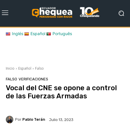
Inglés
Español
Português
Inicio
Español
Falso
FALSO
VERIFICACIONES
Vocal del CNE se opone a control
de las Fuerzas Armadas
Por
Pablo Terán
Julio 13, 2023