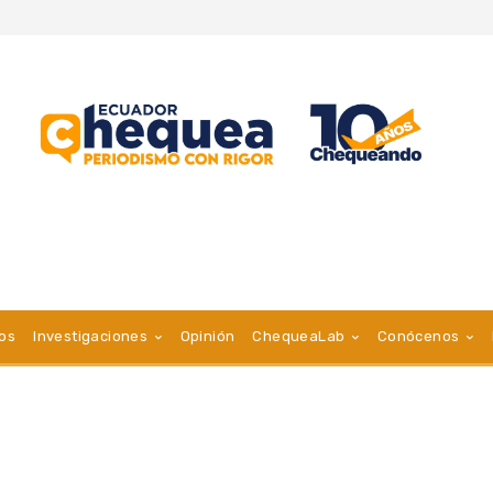
vos
Investigaciones
Opinión
ChequeaLab
Conócenos