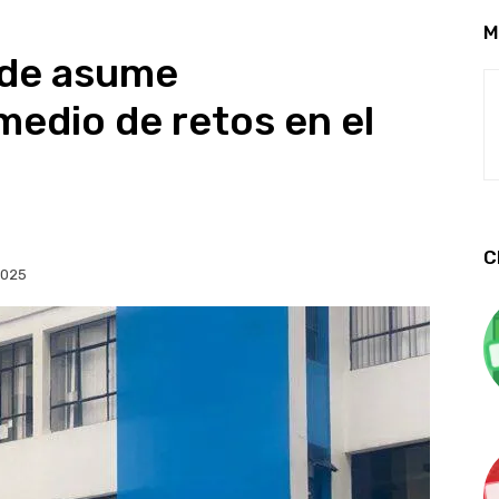
M
nde asume
edio de retos en el
C
2025