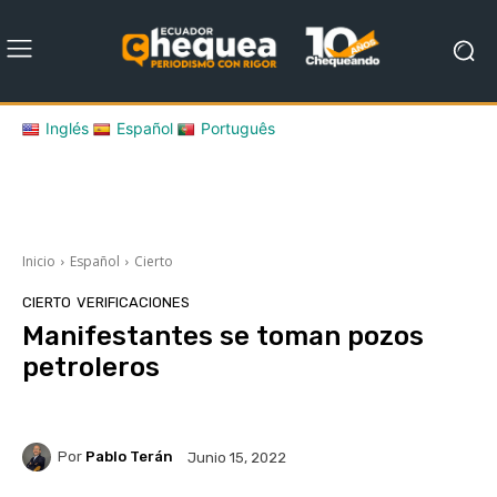
Inglés
Español
Português
Inicio
Español
Cierto
CIERTO
VERIFICACIONES
Manifestantes se toman pozos
petroleros
Por
Pablo Terán
Junio 15, 2022