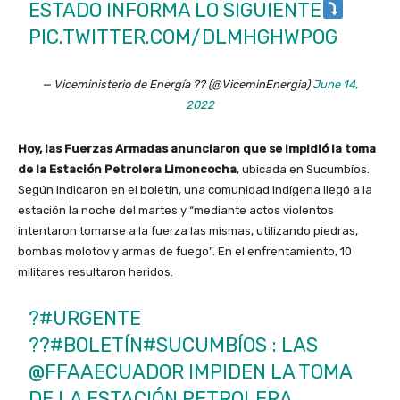
ESTADO INFORMA LO SIGUIENTE
PIC.TWITTER.COM/DLMHGHWPOG
— Viceministerio de Energía ?? (@ViceminEnergia)
June 14,
2022
Hoy, las Fuerzas Armadas anunciaron que se impidió la toma
de la Estación Petrolera Limoncocha
, ubicada en Sucumbíos.
Según indicaron en el boletín, una comunidad indígena llegó a la
estación la noche del martes y “mediante actos violentos
intentaron tomarse a la fuerza las mismas, utilizando piedras,
bombas molotov y armas de fuego”. En el enfrentamiento, 10
militares resultaron heridos.
?
#URGENTE
??
#BOLETÍN
#SUCUMBÍOS
: LAS
@FFAAECUADOR
IMPIDEN LA TOMA
DE LA ESTACIÓN PETROLERA