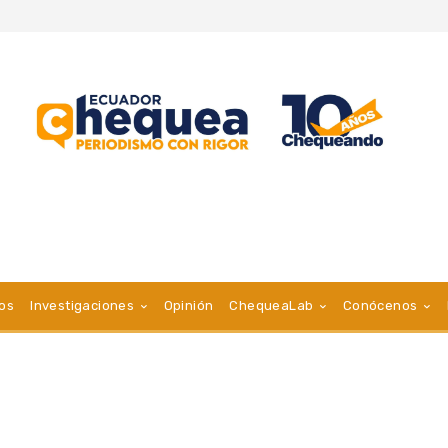
vos
Investigaciones
Opinión
ChequeaLab
Conócenos