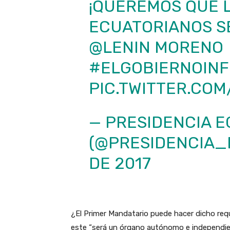
¡QUEREMOS QUE L
ECUATORIANOS S
@LENIN
MORENO
#ELGOBIERNOIN
PIC.TWITTER.CO
— PRESIDENCIA E
(@PRESIDENCIA_
DE 2017
¿El Primer Mandatario puede hacer dicho requ
este “será un órgano autónomo e independient