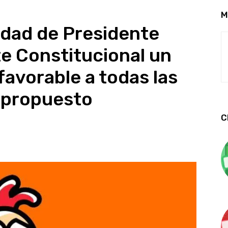
M
idad de Presidente
e Constitucional un
avorable a todas las
 propuesto
C