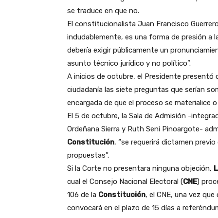
se traduce en que no.
El constitucionalista Juan Francisco Guerrer
indudablemente, es una forma de presión a la
debería exigir públicamente un pronunciamien
asunto técnico jurídico y no político”.
A inicios de octubre, el Presidente presentó 
ciudadanía las siete preguntas que serían som
encargada de que el proceso se materialice o
El 5 de octubre, la Sala de Admisión -integr
Ordeñana Sierra y Ruth Seni Pinoargote- admiti
Constitución
, “se requerirá dictamen previo
propuestas”.
Si la Corte no presentara ninguna objeción,
L
cual el Consejo Nacional Electoral (
CNE
) proc
106 de la
Constitución
, el CNE, una vez que 
convocará en el plazo de 15 días a referéndu