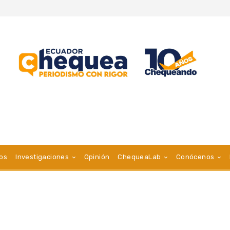
vos
Investigaciones
Opinión
ChequeaLab
Conócenos