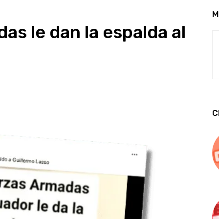
M
as le dan la espalda al
C