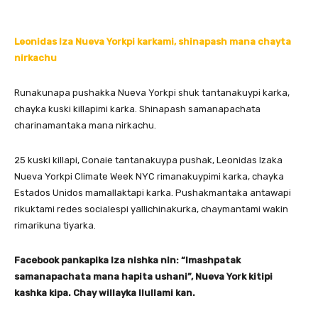
Leonidas Iza Nueva Yorkpi karkami, shinapash mana chayta
nirkachu
Runakunapa pushakka Nueva Yorkpi shuk tantanakuypi karka,
chayka kuski killapimi karka. Shinapash samanapachata
charinamantaka mana nirkachu.
25 kuski killapi, Conaie tantanakuypa pushak, Leonidas Izaka
Nueva Yorkpi Climate Week NYC rimanakuypimi karka, chayka
Estados Unidos mamallaktapi karka. Pushakmantaka antawapi
rikuktami redes socialespi yallichinakurka, chaymantami wakin
rimarikuna tiyarka.
Facebook pankapika Iza nishka nin: “Imashpatak
samanapachata mana hapita ushani”, Nueva York kitipi
kashka kipa. Chay willayka llullami kan.