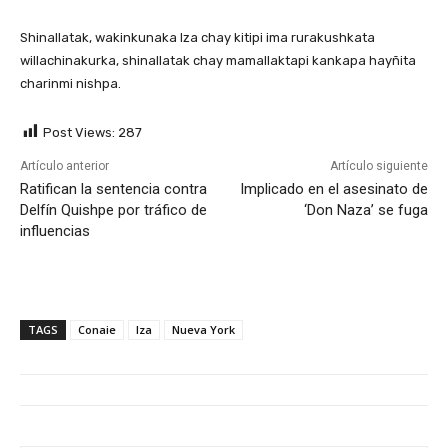
Shinallatak, wakinkunaka Iza chay kitipi ima rurakushkata
willachinakurka, shinallatak chay mamallaktapi kankapa hayñita
charinmi nishpa.
Post Views:
287
Artículo anterior
Artículo siguiente
Ratifican la sentencia contra
Implicado en el asesinato de
Delfín Quishpe por tráfico de
‘Don Naza’ se fuga
influencias
TAGS
Conaie
Iza
Nueva York