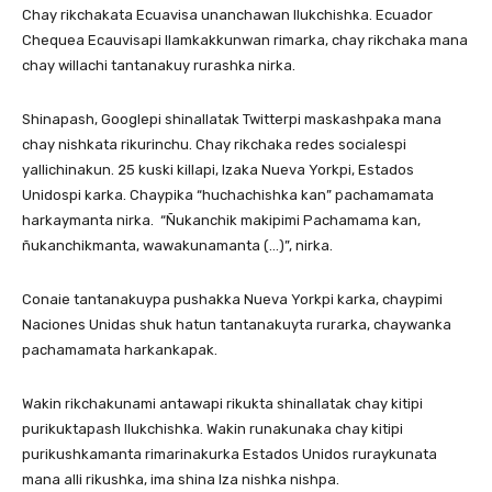
Chay rikchakata Ecuavisa unanchawan llukchishka. Ecuador
Chequea Ecauvisapi llamkakkunwan rimarka, chay rikchaka mana
chay willachi tantanakuy rurashka nirka.
Shinapash, Googlepi shinallatak Twitterpi maskashpaka mana
chay nishkata rikurinchu. Chay rikchaka redes socialespi
yallichinakun. 25 kuski killapi, Izaka Nueva Yorkpi, Estados
Unidospi karka. Chaypika “huchachishka kan” pachamamata
harkaymanta nirka. “Ñukanchik makipimi Pachamama kan,
ñukanchikmanta, wawakunamanta (…)”, nirka.
Conaie tantanakuypa pushakka Nueva Yorkpi karka, chaypimi
Naciones Unidas shuk hatun tantanakuyta rurarka, chaywanka
pachamamata harkankapak.
Wakin rikchakunami antawapi rikukta shinallatak chay kitipi
purikuktapash llukchishka. Wakin runakunaka chay kitipi
purikushkamanta rimarinakurka Estados Unidos ruraykunata
mana alli rikushka, ima shina Iza nishka nishpa.