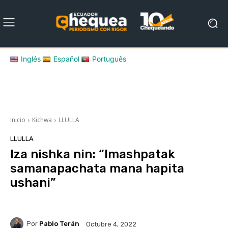
Inglés
Español
Português
Inicio
Kichwa
LLULLA
LLULLA
Iza nishka nin: “Imashpatak
samanapachata mana hapita
ushani”
Por
Pablo Terán
Octubre 4, 2022