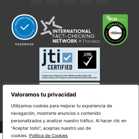
Valoramos tu privacidad
Utilizamos cookies para mejorar tu experiencia de
navegación, mostrarte anuncios o contenido
personalizados y analizar nuestro tráfico. Al hacer clic en
© Copyright Ecuador Chequea 2025.
"Aceptar todo", aceptas nuestro uso de
cookies.
Política de Cookies