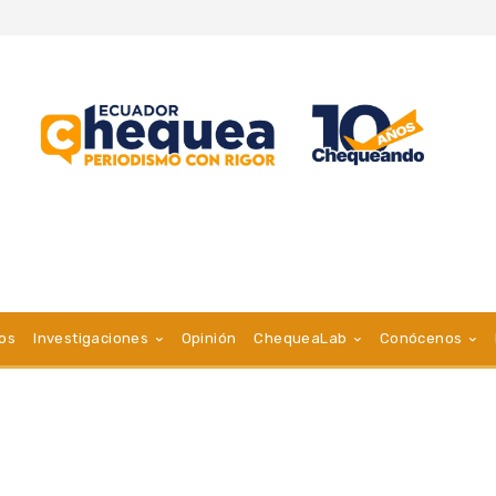
vos
Investigaciones
Opinión
ChequeaLab
Conócenos