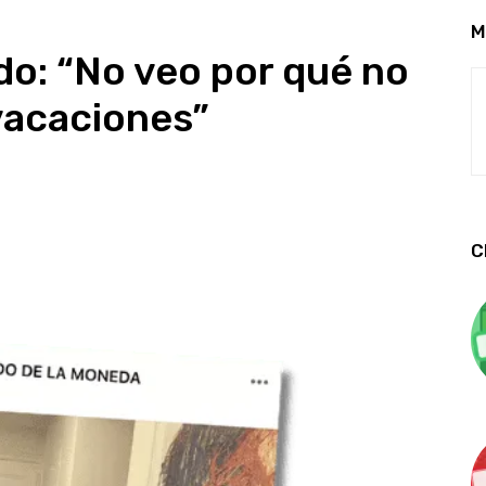
M
do: “No veo por qué no
vacaciones”
C