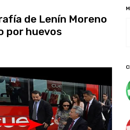
M
afía de Lenín Moreno
o por huevos
C