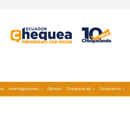
vos
Investigaciones
Opinión
ChequeaLab
Conócenos