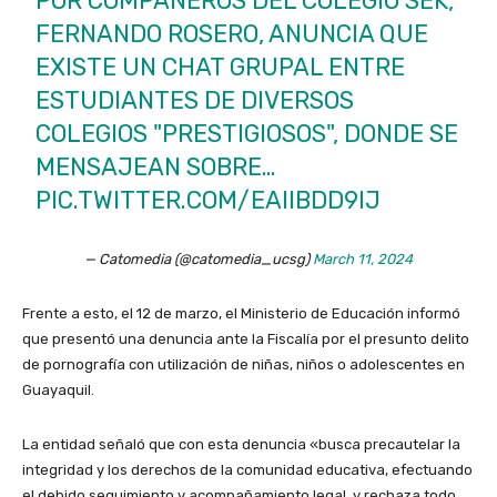
POR COMPAÑEROS DEL COLEGIO SEK,
FERNANDO ROSERO, ANUNCIA QUE
EXISTE UN CHAT GRUPAL ENTRE
ESTUDIANTES DE DIVERSOS
COLEGIOS "PRESTIGIOSOS", DONDE SE
MENSAJEAN SOBRE…
PIC.TWITTER.COM/EAIIBDD9IJ
— Catomedia (@catomedia_ucsg)
March 11, 2024
Frente a esto, el 12 de marzo, el Ministerio de Educación informó
que presentó una denuncia ante la Fiscalía por el presunto delito
de pornografía con utilización de niñas, niños o adolescentes en
Guayaquil.
La entidad señaló que con esta denuncia «busca precautelar la
integridad y los derechos de la comunidad educativa, efectuando
el debido seguimiento y acompañamiento legal, y rechaza todo