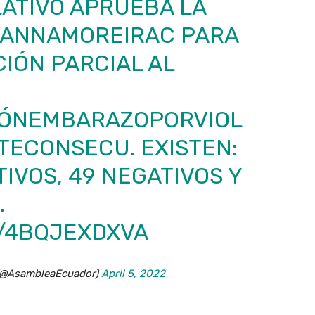
ATIVO
APRUEBA LA
ANNAMOREIRAC
PARA
CIÓN PARCIAL AL
IÓNEMBARAZOPORVIOL
TECONSECU. EXISTEN:
IVOS, 49 NEGATIVOS Y
.
M/4BQJEXDXVA
 (@AsambleaEcuador)
April 5, 2022