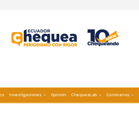
vos
Investigaciones
Opinión
ChequeaLab
Conócenos