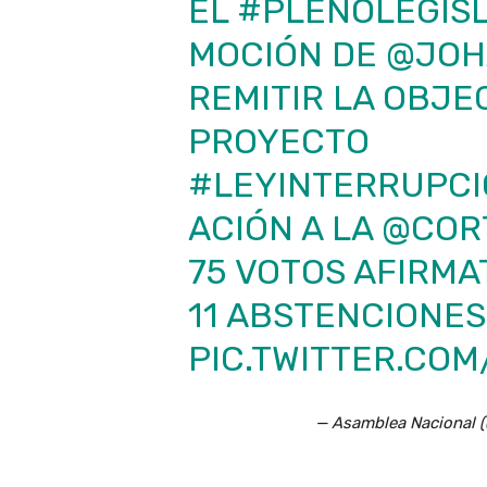
EL
#PLENOLEGISL
MOCIÓN DE
@JOH
REMITIR LA OBJE
PROYECTO
#LEYINTERRUPC
ACIÓN
A LA @COR
75 VOTOS AFIRMAT
11 ABSTENCIONES
PIC.TWITTER.CO
— Asamblea Nacional