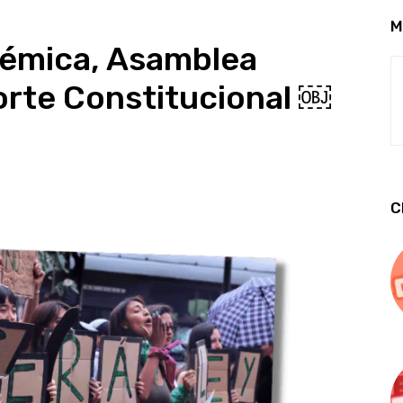
M
lémica, Asamblea
Corte Constitucional ￼
C