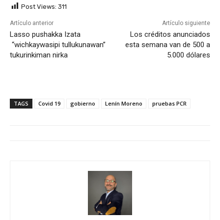
Post Views:
311
Artículo anterior
Artículo siguiente
Lasso pushakka Izata
Los créditos anunciados
“wichkaywasipi tullukunawan”
esta semana van de 500 a
tukurinkiman nirka
5.000 dólares
TAGS
Covid 19
gobierno
Lenín Moreno
pruebas PCR