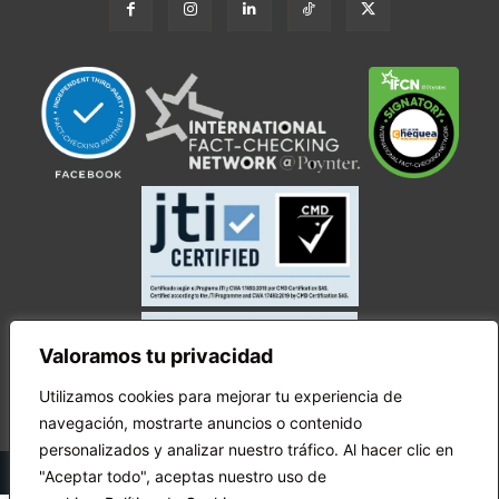
Valoramos tu privacidad
Utilizamos cookies para mejorar tu experiencia de
navegación, mostrarte anuncios o contenido
personalizados y analizar nuestro tráfico. Al hacer clic en
© Copyright Ecuador Chequea 2025.
"Aceptar todo", aceptas nuestro uso de