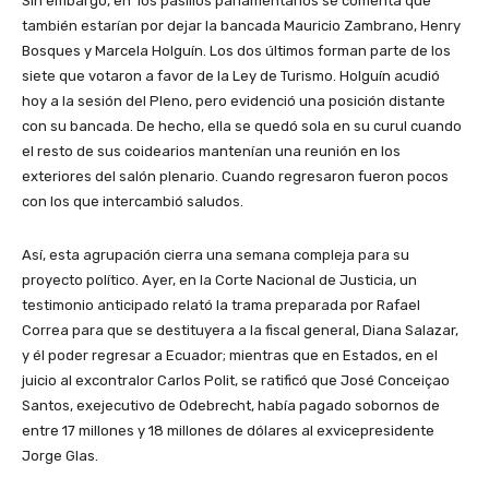
Sin embargo, en los pasillos parlamentarios se comenta que
también estarían por dejar la bancada Mauricio Zambrano, Henry
Bosques y Marcela Holguín. Los dos últimos forman parte de los
siete que votaron a favor de la Ley de Turismo. Holguín acudió
hoy a la sesión del Pleno, pero evidenció una posición distante
con su bancada. De hecho, ella se quedó sola en su curul cuando
el resto de sus coidearios mantenían una reunión en los
exteriores del salón plenario. Cuando regresaron fueron pocos
con los que intercambió saludos.
Así, esta agrupación cierra una semana compleja para su
proyecto político. Ayer, en la Corte Nacional de Justicia, un
testimonio anticipado relató la trama preparada por Rafael
Correa para que se destituyera a la fiscal general, Diana Salazar,
y él poder regresar a Ecuador; mientras que en Estados, en el
juicio al excontralor Carlos Polit, se ratificó que José Conceiçao
Santos, exejecutivo de Odebrecht, había pagado sobornos de
entre 17 millones y 18 millones de dólares al exvicepresidente
Jorge Glas.