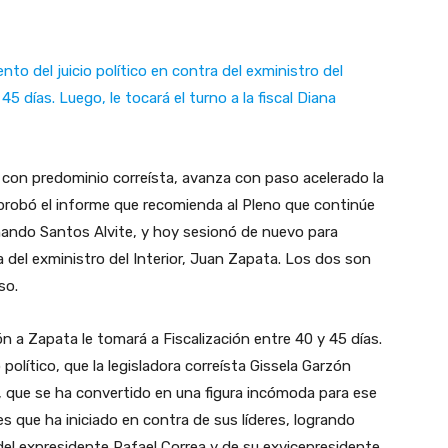
ento del juicio político en contra del exministro del
5 días. Luego, le tocará el turno a la fiscal Diana
 con predominio correísta, avanza con paso acelerado la
s aprobó el informe que recomienda al Pleno que continúe
ernando Santos Alvite, y hoy sesionó de nuevo para
ntra del exministro del Interior, Juan Zapata. Los dos son
sso.
ón a Zapata le tomará a Fiscalización entre 40 y 45 días.
 político, que la legisladora correísta Gissela Garzón
r, que se ha convertido en una figura incómoda para ese
es que ha iniciado en contra de sus líderes, logrando
el expresidente Rafael Correa y de su exvicepresidente