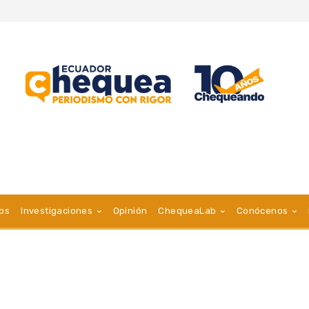
vos
Investigaciones
Opinión
ChequeaLab
Conócenos