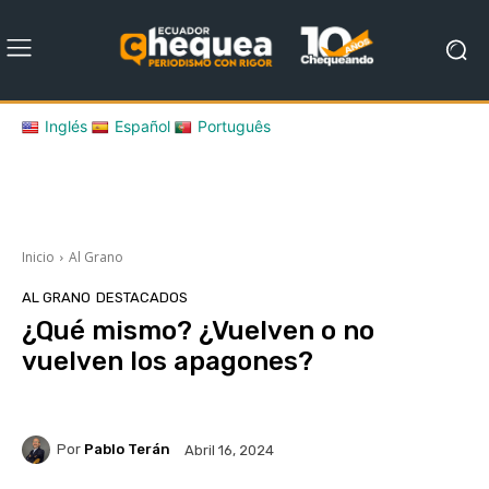
Inglés
Español
Português
Inicio
Al Grano
AL GRANO
DESTACADOS
¿Qué mismo? ¿Vuelven o no
vuelven los apagones?
Por
Pablo Terán
Abril 16, 2024