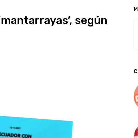
M
‘mantarrayas’, según
C