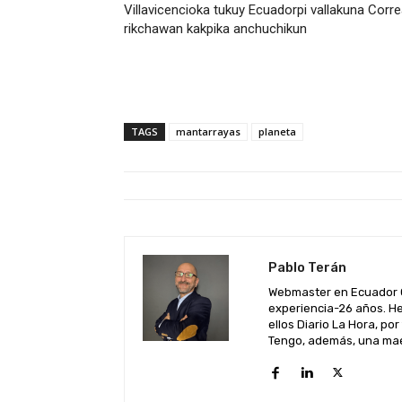
Villavicencioka tukuy Ecuadorpi vallakuna Corr
rikchawan kakpika anchuchikun
TAGS
mantarrayas
planeta
Pablo Terán
Webmaster en Ecuador C
experiencia-26 años. He
ellos Diario La Hora, por
Tengo, además, una maes