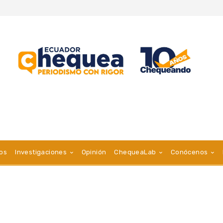
vos
Investigaciones
Opinión
ChequeaLab
Conócenos