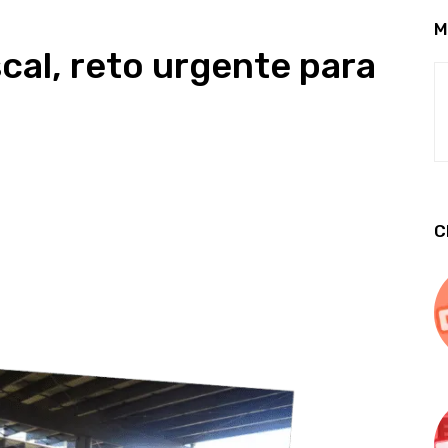
M
iscal, reto urgente para
C