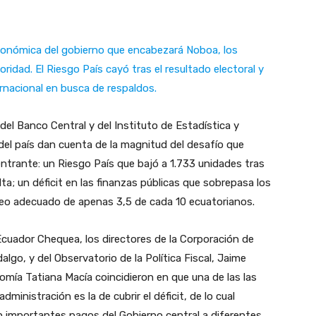
económica del gobierno que encabezará Noboa, los
ridad. El Riesgo País cayó tras el resultado electoral y
ternacional en busca de respaldos.
del Banco Central y del Instituto de Estadística y
del país dan cuenta de la magnitud del desafío que
entrante: un Riesgo País que bajó a 1.733 unidades tras
ta; un déficit en las finanzas públicas que sobrepasa los
leo adecuado de apenas 3,5 de cada 10 ecuatorianos.
uador Chequea, los directores de la Corporación de
algo, y del Observatorio de la Política Fiscal, Jaime
onomía Tatiana Macía coincidieron en que una de las las
dministración es la de cubrir el déficit, de lo cual
 importantes pagos del Gobierno central a diferentes