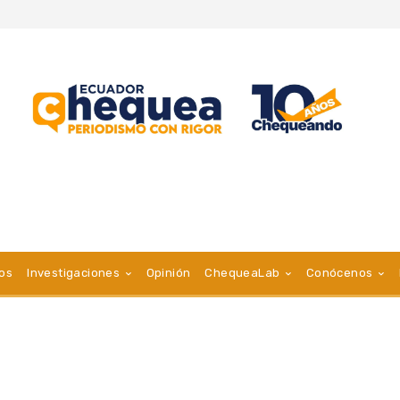
vos
Investigaciones
Opinión
ChequeaLab
Conócenos