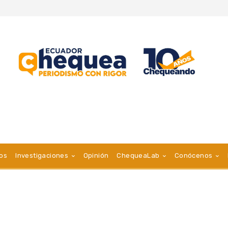
vos
Investigaciones
Opinión
ChequeaLab
Conócenos