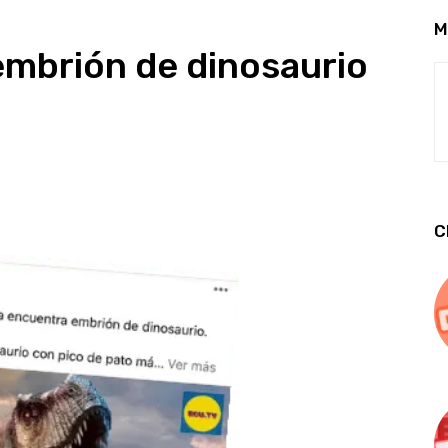
M
embrión de dinosaurio
C