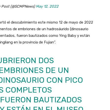
ng Post (@SCMPNews)
May 12, 2022
portó el descubrimiento este mismo 12 de mayo de 2022
gmentos de embriones de un hadrosáurido (dinosaurio
mentados, fueron bautizados como Ying Baby y están
ngliang en la provincia de Fujian”.
BRIERON DOS
EMBRIONES DE UN
DINOSAURIO CON PICO
ÁS COMPLETOS
FUERON BAUTIZADOS
Y ESTÁN EN EL MUSEO