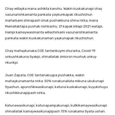
Chay willayka mana achiklla kanchu. Wakin kuskakunapi chay
vacunarishkamanta pankata yaykunkapak rikuchichun
mañarkami shinapash shuk pushakkuna shina nirka, mana
Mamallaktapa pushak nishkachu. 21 kapak killapi 2021 watapi,
Hampi kamaywasimanta willachirkami vacunarishkamanta
pankata wakin kuskakunaman yaykunapak rikuchichun.
Chay mañaykunaka COE tantankuymi churarka, Covid-19
unkushkakuna tiyakpi, shinallatak ómicron mushuk unkuy
rikurikpi.
Juan Zapata, COE tantanakuypa pushakka, wakin
mañaykunamanta nirka: 50% runakunallata mikuna ukukunapi
tiyachun, apunchikwasikunapi, katuna kuskakunapi, kuyukshuyu
rikuchikkunapipash nirka.
Katunawasikunapi, katunapampakunapi, kullkikamaywasikunapi
shinallatak kamaywasikunapipash 75% runakama tiyata ushan.