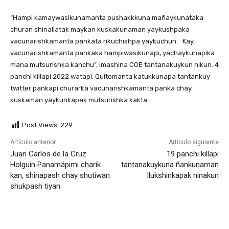
“Hampi kamaywasikunamanta pushakkkuna mañaykunataka
churan shinallatak maykan kuskakunaman yaykushpaka
vacunarishkamanta pankata rikuchishpa yaykuchun. Kay
vacunarishkamanta pankaka hampiwasikunapi, yachaykunapika
mana mutsurishka kanchu”, imashina COE tantanakuykun nikun. 4
panchi killapi 2022 watapi, Quitomanta katukkunapa tantankuy
twitter pankapi churarka vacunarishkamanta panka chay
kuskaman yaykunkapak mutsurishka kakta.
Post Views:
229
Artículo anterior
Artículo siguiente
Juan Carlos de la Cruz
19 panchi killapi
Holguin Panamápimi charik
tantanakuykuna ñankunaman
kan, shinapash chay shutiwan
llukshinkapak ninakun
shukpash tiyan