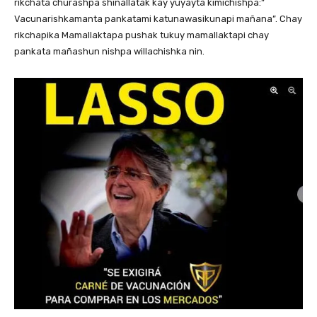
rikchata churashpa shinallatak kay yuyayta kimichishpa:”
Vacunarishkamanta pankatami katunawasikunapi mañana”. Chay
rikchapika Mamallaktapa pushak tukuy mamallaktapi chay
pankata mañashun nishpa willachishka nin.