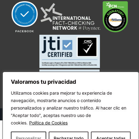
Valoramos tu privacidad
Utilizamos cookies para mejorar tu experiencia de
navegación, mostrarte anuncios o contenido
personalizados y analizar nuestro tráfico. Al hacer clic en
© Copyright Ecuador Chequea 2025.
"Aceptar todo", aceptas nuestro uso de
cookies.
Política de Cookies
Personalizar
Rechazar todo
Aceptar todas