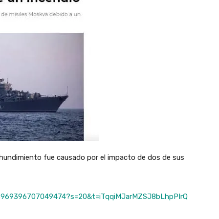
 hundimiento fue causado por el impacto de dos de sus
515969396707049474?s=20&t=iTqqiMJarMZSJ8bLhpPIrQ