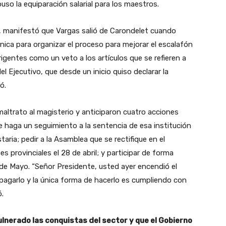
spuso la equiparación salarial para los maestros.
, manifestó que Vargas salió de Carondelet cuando
ica para organizar el proceso para mejorar el escalafón
irigentes como un veto a los artículos que se refieren a
l Ejecutivo, que desde un inicio quiso declarar la
tó.
maltrato al magisterio y anticiparon cuatro acciones
ue haga un seguimiento a la sentencia de esa institución
taria; pedir a la Asamblea que se rectifique en el
s provinciales el 28 de abril; y participar de forma
 de Mayo. “Señor Presidente, usted ayer encendió el
apagarlo y la única forma de hacerlo es cumpliendo con
ió.
ulnerado las conquistas del sector y que el Gobierno