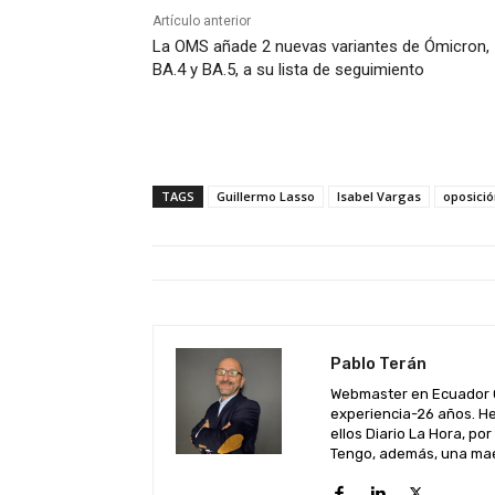
Artículo anterior
La OMS añade 2 nuevas variantes de Ómicron,
BA.4 y BA.5, a su lista de seguimiento
TAGS
Guillermo Lasso
Isabel Vargas
oposici
Pablo Terán
Webmaster en Ecuador C
experiencia-26 años. He
ellos Diario La Hora, por
Tengo, además, una maes