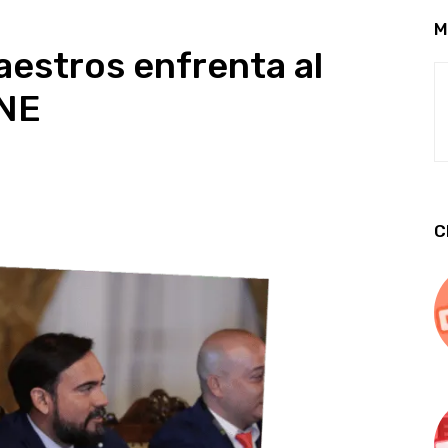
M
maestros enfrenta al
UNE
C