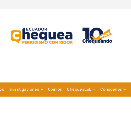
vos
Investigaciones
Opinión
ChequeaLab
Conócenos