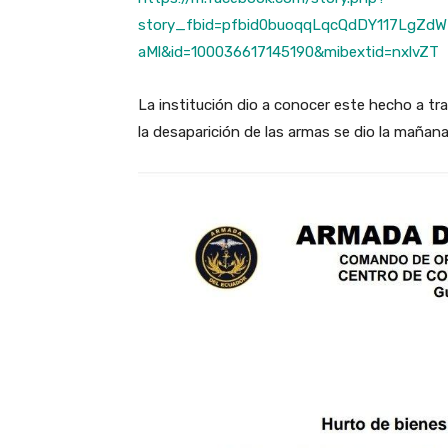
story_fbid=pfbid0buoqqLqcQdDY117LgZ
aMl&id=100036617145190&mibextid=nxlvZT
La institución dio a conocer este hecho a t
la desaparición de las armas se dio la mañan