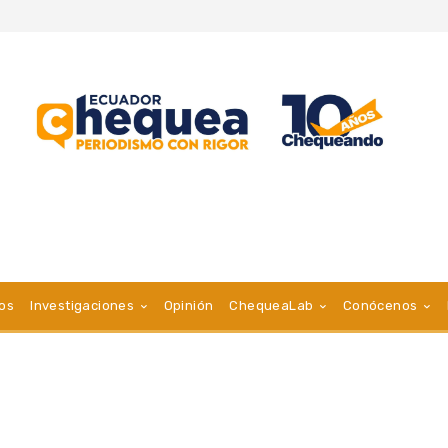
vos
Investigaciones
Opinión
ChequeaLab
Conócenos