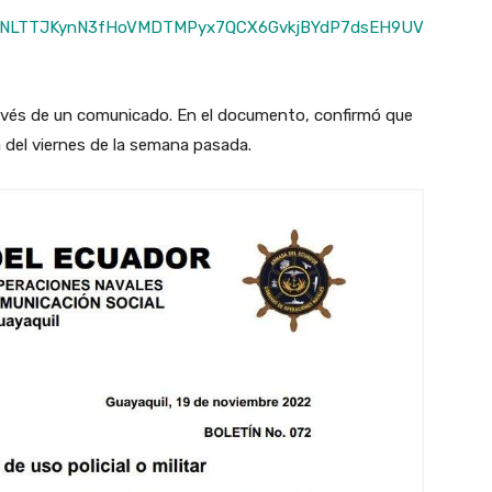
dWNLTTJKynN3fHoVMDTMPyx7QCX6GvkjBYdP7dsEH9UV
ravés de un comunicado. En el documento, confirmó que
a del viernes de la semana pasada.