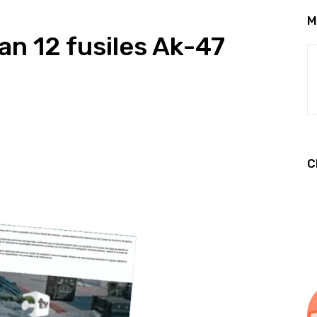
M
an 12 fusiles Ak-47
C