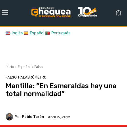
Inglés
Español
Português
Inicio
Español
Falso
FALSO
PALABRÓMETRO
Mantilla: “En Esmeraldas hay una
total normalidad”
Por
Pablo Terán
Abril 19, 2018