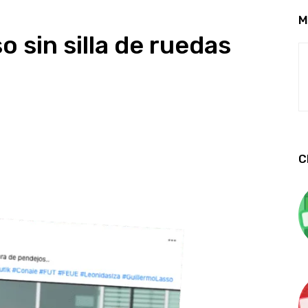
M
o sin silla de ruedas
C