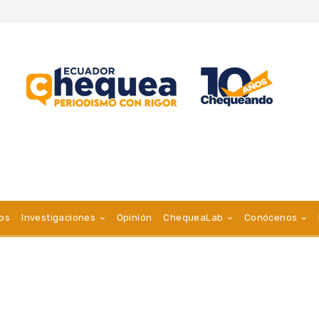
vos
Investigaciones
Opinión
ChequeaLab
Conócenos