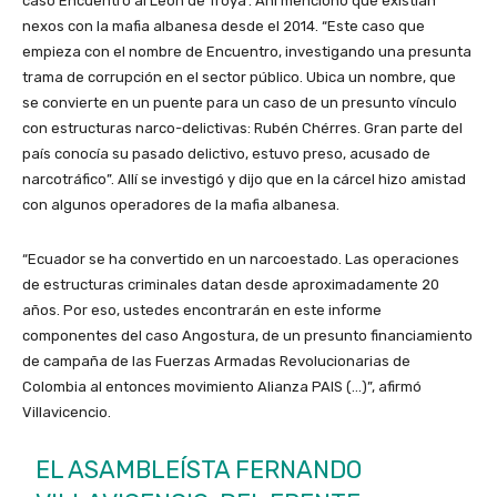
caso Encuentro al León de Troya’. Ahí mencionó que existían
nexos con la mafia albanesa desde el 2014. “Este caso que
empieza con el nombre de Encuentro, investigando una presunta
trama de corrupción en el sector público. Ubica un nombre, que
se convierte en un puente para un caso de un presunto vínculo
con estructuras narco-delictivas: Rubén Chérres. Gran parte del
país conocía su pasado delictivo, estuvo preso, acusado de
narcotráfico”. Allí se investigó y dijo que en la cárcel hizo amistad
con algunos operadores de la mafia albanesa.
“Ecuador se ha convertido en un narcoestado. Las operaciones
de estructuras criminales datan desde aproximadamente 20
años. Por eso, ustedes encontrarán en este informe
componentes del caso Angostura, de un presunto financiamiento
de campaña de las Fuerzas Armadas Revolucionarias de
Colombia al entonces movimiento Alianza PAIS (…)”, afirmó
Villavicencio.
EL ASAMBLEÍSTA FERNANDO