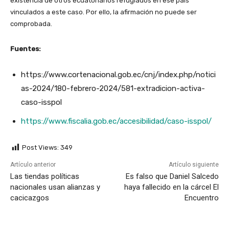
existencia de otros ecuatorianos refugiados en ese país
vinculados a este caso. Por ello, la afirmación no puede ser
comprobada.
Fuentes:
https://www.cortenacional.gob.ec/cnj/index.php/notici
as-2024/180-febrero-2024/581-extradicion-activa-
caso-isspol
https://www.fiscalia.gob.ec/accesibilidad/caso-isspol/
Post Views:
349
Artículo anterior
Artículo siguiente
Las tiendas políticas
Es falso que Daniel Salcedo
nacionales usan alianzas y
haya fallecido en la cárcel El
cacicazgos
Encuentro