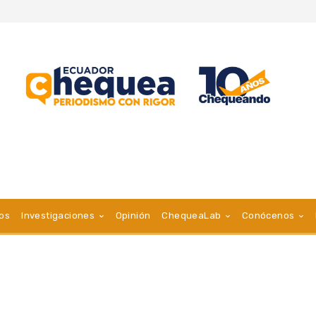
vos
Investigaciones
Opinión
ChequeaLab
Conócenos