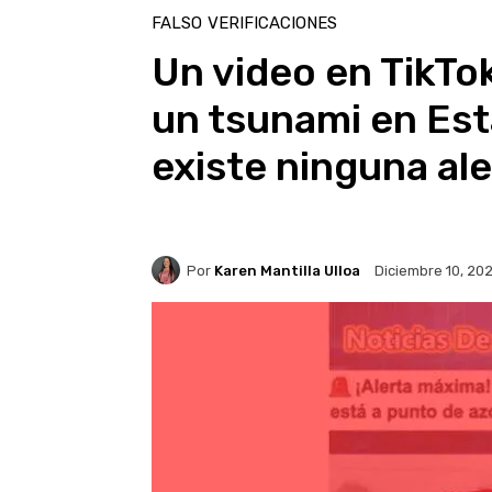
FALSO
VERIFICACIONES
Un video en TikTo
un tsunami en Est
existe ninguna al
Por
Karen Mantilla Ulloa
Diciembre 10, 20