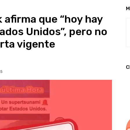
M
k afirma que “hoy hay
ados Unidos”, pero no
erta vigente
C
25