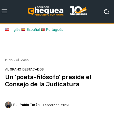
Inglés
Español
Português
Inicio
Al Grano
AL GRANO
DESTACADOS
Un ‘poeta-filósofo’ preside el
Consejo de la Judicatura
Por
Pablo Terán
Febrero 16, 2023