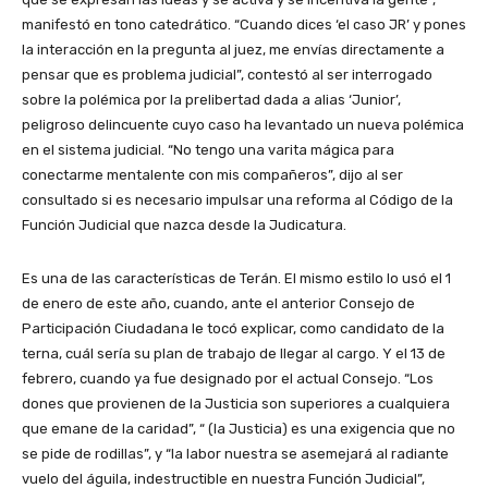
manifestó en tono catedrático. “Cuando dices ‘el caso JR’ y pones
la interacción en la pregunta al juez, me envías directamente a
pensar que es problema judicial”, contestó al ser interrogado
sobre la polémica por la prelibertad dada a alias ‘Junior’,
peligroso delincuente cuyo caso ha levantado un nueva polémica
en el sistema judicial. “No tengo una varita mágica para
conectarme mentalente con mis compañeros”, dijo al ser
consultado si es necesario impulsar una reforma al Código de la
Función Judicial que nazca desde la Judicatura.
Es una de las características de Terán. El mismo estilo lo usó el 1
de enero de este año, cuando, ante el anterior Consejo de
Participación Ciudadana le tocó explicar, como candidato de la
terna, cuál sería su plan de trabajo de llegar al cargo. Y el 13 de
febrero, cuando ya fue designado por el actual Consejo. “Los
dones que provienen de la Justicia son superiores a cualquiera
que emane de la caridad”, “ (la Justicia) es una exigencia que no
se pide de rodillas”, y “la labor nuestra se asemejará al radiante
vuelo del águila, indestructible en nuestra Función Judicial”,