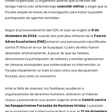
crimen organizado. El organismo advirtió que la versión del
testigo habría sido obtenida bajo
coacción militar
y exigió que la
Fiscalía amplíe las líneas de investigación para incluir la posible
participación de agentes estatales.
Según el pronunciamiento del CDH, el caso se originó el
8 de
diciembre de 2024
, cuando dos patrullas militares de la
Fuerza
Aérea Ecuatoriana (FAE)
iniciaron una persecución injustificada
contra 11 niños en el sur de Guayaquil. Cuatro de ellos fueron
detenidos arbitrariamente. A pesar de que las familias
denunciaron la participación de militares y existían grabaciones
de cámaras municipales que evidenciaban su intervención, la
Fiscalía inicialmente no trató el caso como una desaparición
forzada, sino como un secuestro.
Ante la falta de avances, los familiares acudieron a
organizaciones de derechos humanos, activaron un hábeas
corpus y presentaron una acción urgente ante el
Comité contra
las Desapariciones Forzadas de Naciones Unidas
. La presión
de la sociedad civil e internacional llevó a que, el
21 de diciembre