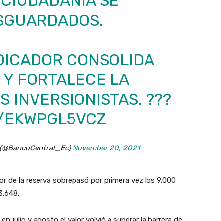
 CIUDADANÍA SE
SGUARDADOS.
DICADOR CONSOLIDA
 Y FORTALECE LA
S INVERSIONISTAS. ???
M/EKWPGL5VCZ
r (@BancoCentral_Ec)
November 20, 2021
or de la reserva sobrepasó por primera vez los 9.000
23.648.
n julio y agosto el valor volvió a superar la barrera de