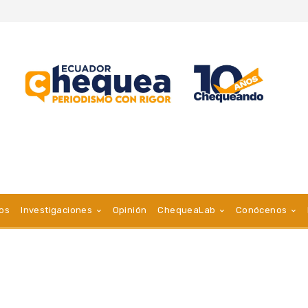
vos
Investigaciones
Opinión
ChequeaLab
Conócenos