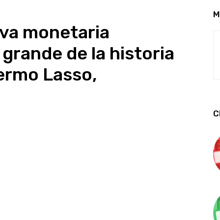
M
rva monetaria
grande de la historia
lermo Lasso,
C