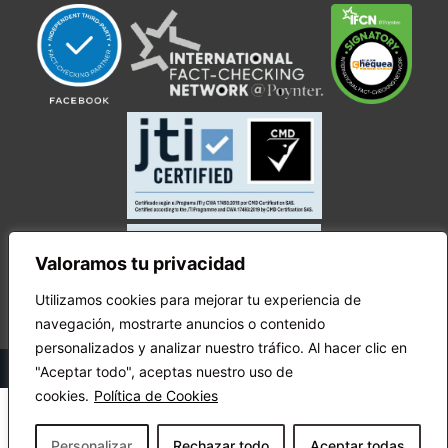
Valoramos tu privacidad
Utilizamos cookies para mejorar tu experiencia de
navegación, mostrarte anuncios o contenido
personalizados y analizar nuestro tráfico. Al hacer clic en
© Copyright Ecuador Chequea 2025.
"Aceptar todo", aceptas nuestro uso de
cookies.
Política de Cookies
Personalizar
Rechazar todo
Aceptar todas