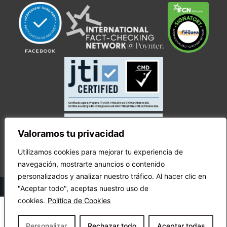
Valoramos tu privacidad
Utilizamos cookies para mejorar tu experiencia de
navegación, mostrarte anuncios o contenido
personalizados y analizar nuestro tráfico. Al hacer clic en
© Copyright Ecuador Chequea 2025.
"Aceptar todo", aceptas nuestro uso de
cookies.
Política de Cookies
Personalizar
Rechazar todo
Aceptar todas