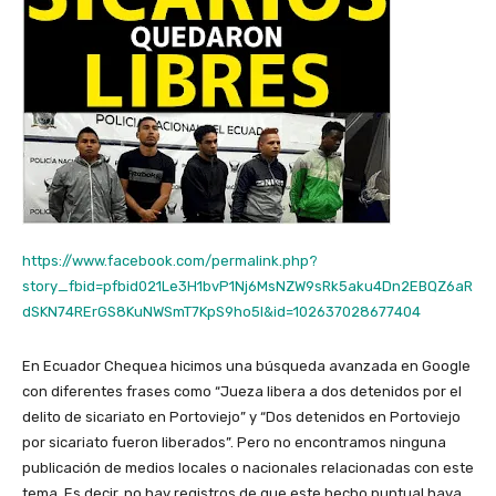
https://www.facebook.com/permalink.php?
story_fbid=pfbid021Le3H1bvP1Nj6MsNZW9sRk5aku4Dn2EBQZ6aR
dSKN74RErGS8KuNWSmT7KpS9ho5l&id=102637028677404
En Ecuador Chequea hicimos una búsqueda avanzada en Google
con diferentes frases como “Jueza libera a dos detenidos por el
delito de sicariato en Portoviejo” y “Dos detenidos en Portoviejo
por sicariato fueron liberados”. Pero no encontramos ninguna
publicación de medios locales o nacionales relacionadas con este
tema. Es decir, no hay registros de que este hecho puntual haya